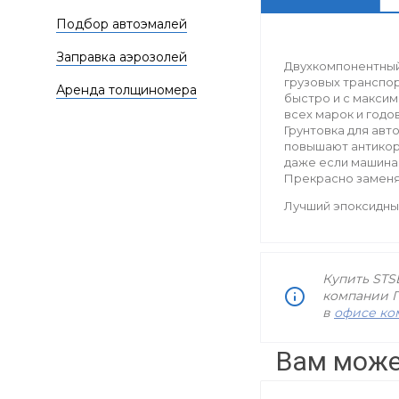
Подбор автоэмалей
Заправка аэрозолей
Двухкомпонентный 
грузовых транспор
Аренда толщиномера
быстро и с макси
всех марок и годо
Грунтовка для авт
повышают антикорр
даже если машина 
Прекрасно заменяе
Лучший эпоксидный
Купить STSE
компании П
в
офисе к
Вам може