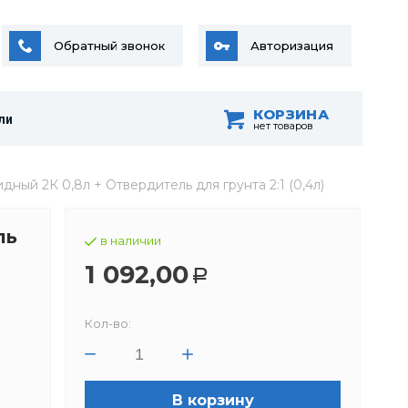
Обратный звонок
Авторизация
КОРЗИНА
ли
нет товаров
ный 2К 0,8л + Отвердитель для грунта 2:1 (0,4л)
ль
в наличии
1 092,00
Р
Кол-во:
В корзину