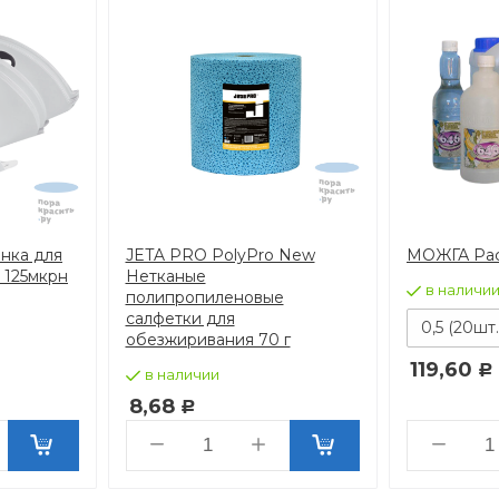
онка для
JETA PRO PolyPro New
МОЖГА Рас
 125мкрн
Нетканые
в наличи
полипропиленовые
салфетки для
0,5 (20шт.
обезжиривания 70 г
119,60
Р
в наличии
8,68
Р