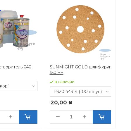
творитель 646
SUNMIGHT GOLD шлиф.круг
Rox
150 мм
сал
и
рул
в наличии
кор.)
в
Р320 44314 (100 шт.уп)
1,
20,00
Р