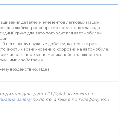
рашивания деталей и элементов легковых машин,
ка для любых транспортных средств, когда надо
идный грунт для авто подходит для автомобилей
шин.
В него входят нужные добавки, которые в разы
стойкость к возникновению коррозии на автомобиле,
том числе, с постоянно меняющейся влажностью.
 лучшими свойствами.
нему воздействию. Идеа
рдитель для грунта 2:1 (0,4л) вы можете в
правив заявку
по почте, а также по телефону
или