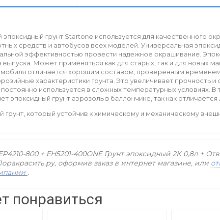
эпоксидный грунт Startone используется для качественного ок
тных средств и автобусов всех моделей. Универсальная эпоксид
мальной эффективностью провести надежное окрашивание. Эпокс
в выпуска. Может применяться как для старых, так и для новых ма
омобиля отличается хорошим составом, проверенным временем. 
озийные характеристики грунта. Это увеличивает прочность и 
постоянно используется в сложных температурных условиях. В 
т эпоксидный грунт аэрозоль в баллончике, так как отличается
 грунт, который устойчив к химическому и механическому внеш
P4210-800 + EH5201-400ONE Грунт эпоксидный 2К 0,8л + Отве
оракрасить.ру, оформив заказ в интернет магазине, или
от
омпании
.
т понравиться