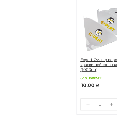
уг
RoxelPro Бумажная
Expert Фильтр вор
салфетка MULTIWIPE 2сл
краски нейлоновая
рул. 1000шт 33х35 Синяя
(1000шт)
в наличии
в наличии
1,97
10,00
Р
Р