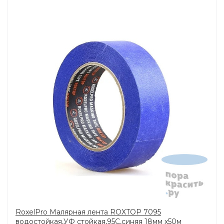
RoxelPro Малярная лента ROXTOP 7095
водостойкая,УФ стойкая,95С,синяя 18мм х50м