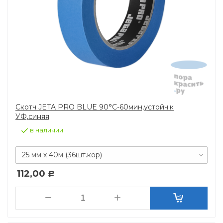
Скотч JETA PRO BLUE 90°C-60мин,устойч.к
УФ,синяя
в наличии
25 мм х 40м (36шт.кор)
112,00
Р