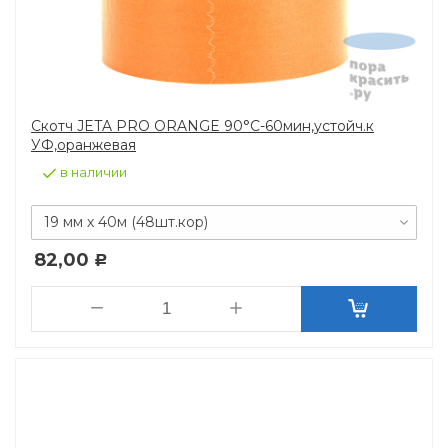
Скотч JETA PRO ORANGE 90°C-60мин,устойч.к
УФ,оранжевая
в наличии
19 мм х 40м (48шт.кор)
82,00
Р