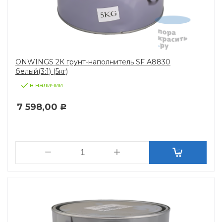
ONWINGS 2К грунт-наполнитель SF A8830
белый(3:1) (5кг)
в наличии
7 598,00
Р