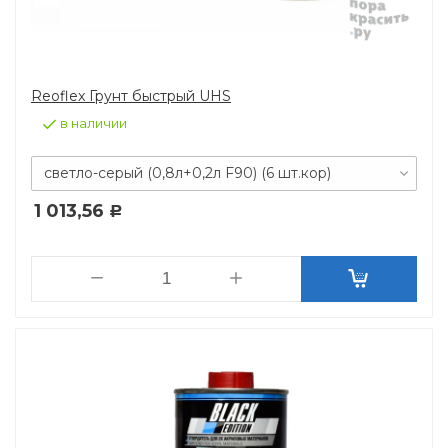
Reoflex Грунт быстрый UHS
в наличии
светло-серый (0,8л+0,2л F90) (6 шт.кор)
1 013,56
Р