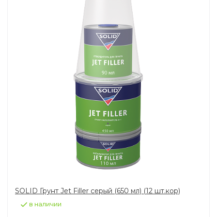
SOLID Грунт Jet Filler серый (650 мл) (12 шт.кор)
в наличии