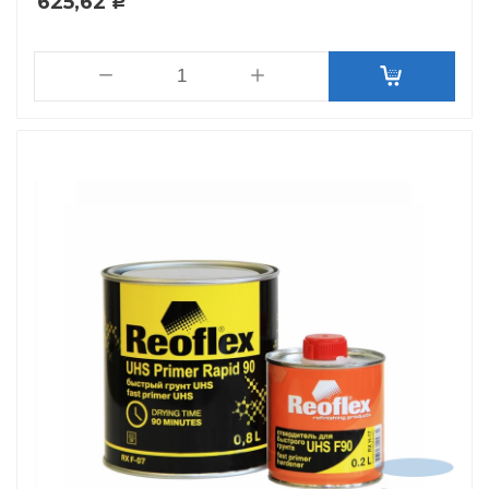
625,62
Р