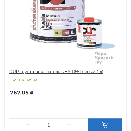
DUR Грунт-наполнитель UHS D551 серый (1л)
в наличии
767,05
Р