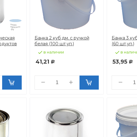
ческая
Банка 2 куб.дм. с ручкой
Банка 3 ку
одуктов
белая (100 шт.уп.)
(60 шт.уп.)
в наличии
в налич
41,21
53,95
Р
Р