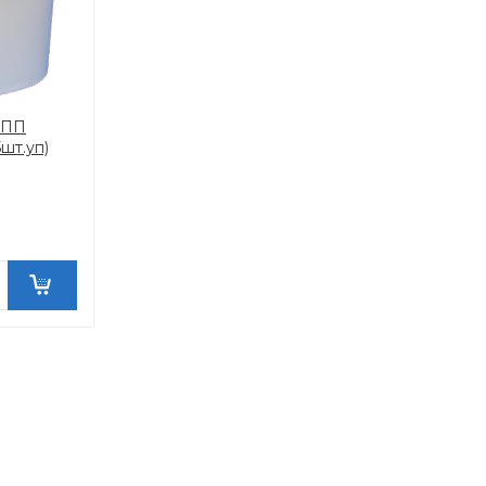
з ПП
5шт.уп)