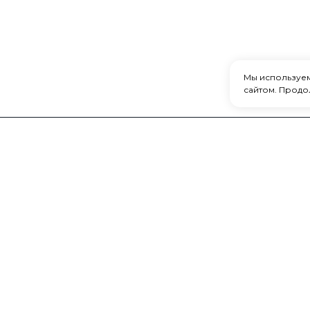
Мы используе
сайтом. Продо
ИНФОРМАЦ
Покупателя
О компании
Как купить
Способы оп
Способы дос
Возврат и о