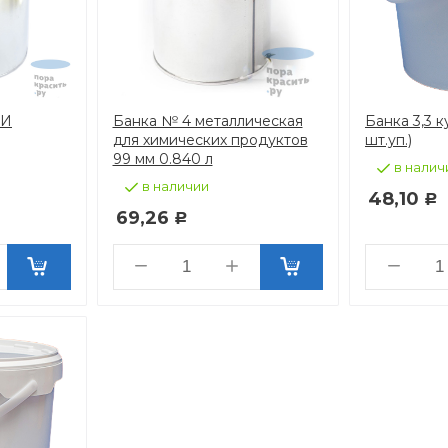
МИ
Банка № 4 металлическая
Банка 3,3 к
для химических продуктов
шт.уп.)
99 мм 0.840 л
в налич
в наличии
48,10
Р
69,26
Р