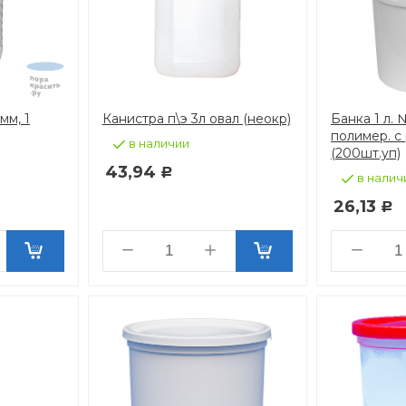
мм, 1
Канистра п\э 3л овал (неокр)
Банка 1 л.
полимер. с
в наличии
(200шт.уп)
43,94
Р
в налич
26,13
Р