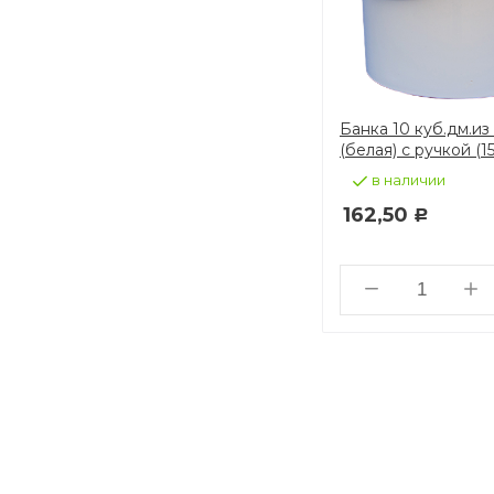
Банка 10 куб.дм.и
(белая) с ручкой (1
в наличии
162,50
Р