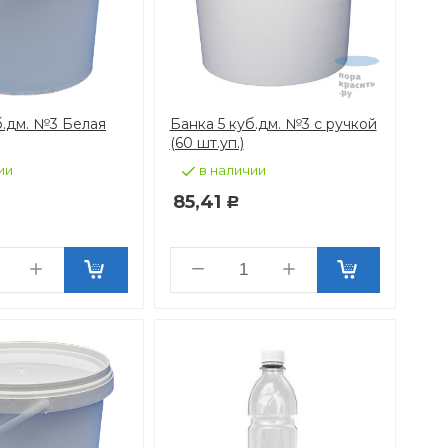
б.дм. №3 Белая
Банка 5 куб.дм. №3 с ручкой
(60 шт.уп.)
ии
в наличии
85,41
Р