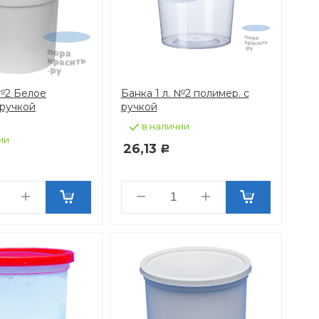
 №2 Белое
Банка 1 л. №2 полимер. с
 ручкой
ручкой
в наличии
ии
26,13
Р