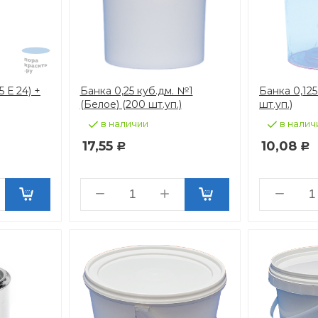
5 Е 24) +
Банка 0,25 куб.дм. №1
Банка 0,125
(Белое) (200 шт.уп.)
шт.уп.)
в наличии
в налич
17,55
10,08
Р
Р