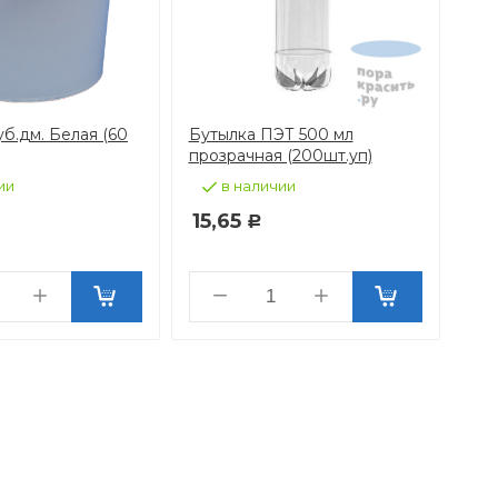
уб.дм. Белая (60
Бутылка ПЭТ 500 мл
прозрачная (200шт.уп)
ии
в наличии
15,65
Р