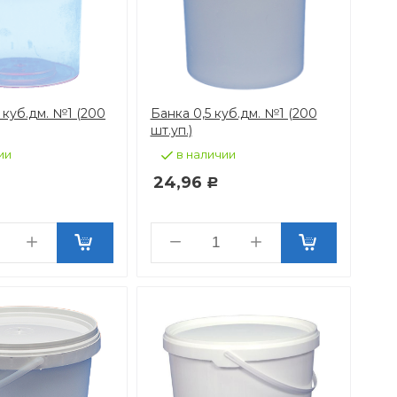
 куб.дм. №1 (200
Банка 0,5 куб.дм. №1 (200
шт.уп.)
ии
в наличии
24,96
Р