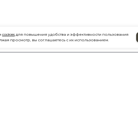
м
cookies
для повышения удобства и эффективности пользования
лжая просмотр, вы соглашаетесь с их использованием.
ИЯ
КАТАЛОГ ПРОДУКЦИИ
м
Автоаксессуары
Автохимия
Все для вклейки стекол
латы
Граффити товары
тавки
Детейлинг
бмен
ЛКП в спрее