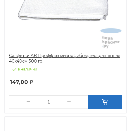
Салфетки AB Профф из микрофибры,неокрашенная
40х40см 300 гр.
в наличии
147,00
Р