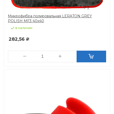
Микрофибра полировальная LERATON GREY
POLISH MF3 40х40
в наличии
282,56
Р