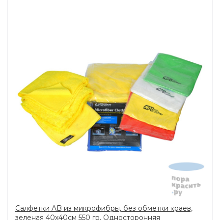
Салфетки AB из микрофибры, без обметки краев,
зеленая 40х40см 550 гр. Односторонняя