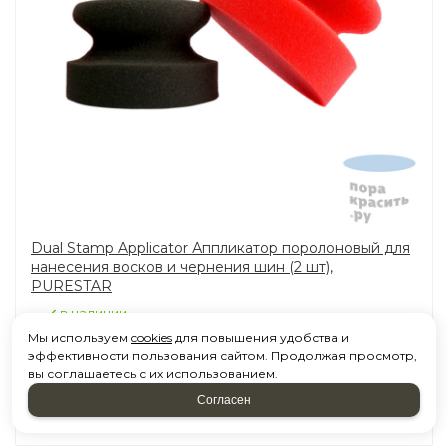
Dual Stamp Applicator Аппликатор поролоновый для
нанесения восков и чернения шин (2 шт),
PURESTAR
в наличии
Мы используем
cookies
для повышения удобства и
670,60
эффективности пользования сайтом. Продолжая просмотр,
Р
вы соглашаетесь с их использованием.
Согласен