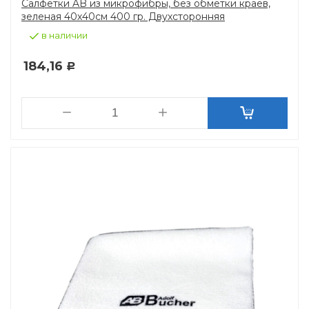
Салфетки AB из микрофибры, без обметки краев,
зеленая 40х40см 400 гр. Двухсторонняя
в наличии
184,16
Р