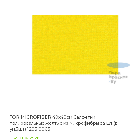
TOR MICROFIBER 40х40см Салфетки
полировальные,желтые,из микрофибры за шт.(в
уп.3шт) 1205-0003
в наличии