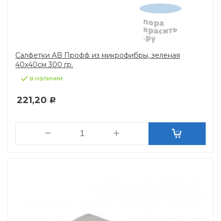
Салфетки AB Профф из микрофибры, зеленая
40х40см 300 гр.
в наличии
221,20
Р