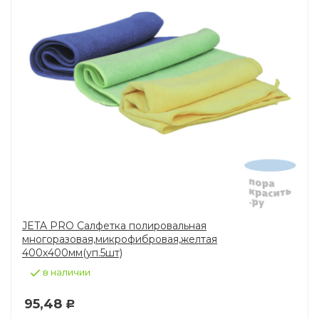
JETA PRO Салфетка полировальная
многоразовая,микрофибровая,желтая
400х400мм(уп.5шт)
в наличии
95,48
Р