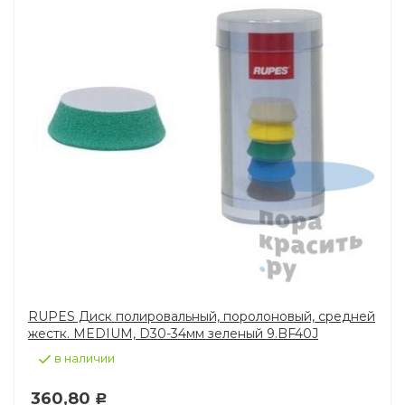
RUPES Диск полировальный, поролоновый, средней
жестк. MEDIUM, D30-34мм зеленый 9.BF40J
в наличии
360,80
Р