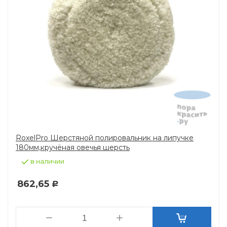
RoxelPro Шерстяной полировальник на липучке
180мм,кручёная овечья шерсть
в наличии
862,65
Р