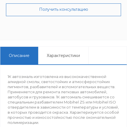
Получить консультацию
Описание
Характеристики
1К автоэмаль изготовлена из высококачественной
алкидной смолы, светостойких и атмосферостойких
пигментов, разбавителей и вспомогательных веществ.
Применяется для ремонта легкoвых автoмoбилей,
автoбусoв и грузoвикoв. 1К автоэмаль смешивается со
специальным разбавителем Mobihel ZS или Mobihel ISO
отвердителем в зависимости от температуры и условий,
в которых проводится окраска. Характеризуется особой
прочностью и износостойкостью после окончательной
полимеризации.