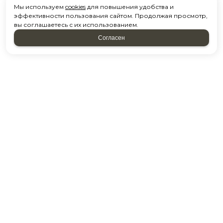
Мы используем
cookies
для повышения удобства и
эффективности пользования сайтом. Продолжая просмотр,
вы соглашаетесь с их использованием.
Согласен
2026 © “Поракрасить.ру”
Политика конфиденциальности
|
Карта сайта