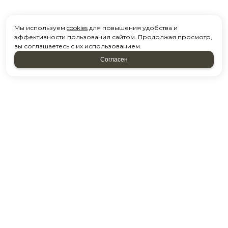
Мы используем
cookies
для повышения удобства и
эффективности пользования сайтом. Продолжая просмотр,
вы соглашаетесь с их использованием.
Согласен
2026 © “Поракрасить.ру”
Политика конфиденциальности
|
Карта сайта